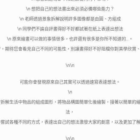
\n 想把自己的想法畫出來必須必備哪些能力？
\n 老師透過景象拆解說明許多圖像都是由圓、方組成
\n 同學們不論自評畫得好不好都試著在紙上表達出想法
\n 原來繪畫可以做的事情很多，也許還有很多是你所不知道的…。
練習，期待您會看見自己不同的可能性，別讓畫得好不好阻檔你對美學欣賞
\n\n
可能你會發現原來自己其實可以透過速寫表達想法。
\n
學習拆解生活中物品的組成圖形，將物品構圖簡單化後繪製，接著以簡單的
法，
習中嘗試各種不同的方式，表達出自己的想法激發大家的創意，以及更加了
\n\n