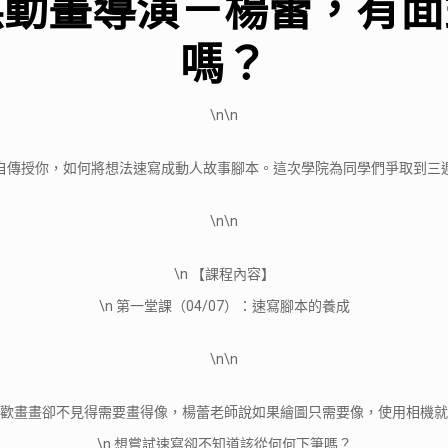
媒動畫導演－楊蕾，有面
嗎？
\n\n
自傳授你，如何將想法速寫成動人故事腳本。這次學院為同學們爭取到三
\n\n
\n 【課程內容】
\n 第一堂課（04/07）：速寫腳本的養成
\n\n
歡畫畫卻不見得需要畫得像，楊蕾老師說如果繪圖只需要像，使用相機就
\n 想嘗試速寫卻不知道該從何何下筆嗎？