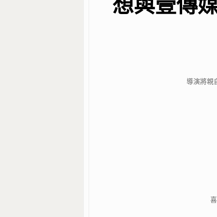
想與壹傳
導演將親
喜