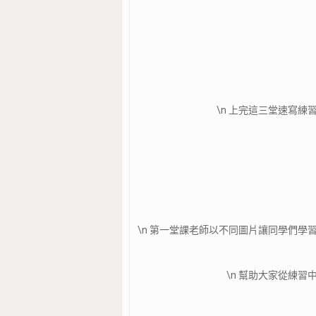
\n 上完這三堂速寫
\n 第一堂課老師以不同圖片讓同學們
\n 幫助大家從練