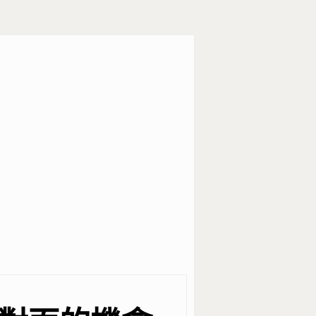
Excellence. No.18, Siyuan St, Zhon
Dist, Taipei City 100047, Taiwan