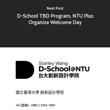
Room 409, Building for
Next Post
Research Excellence. N
D-School TBD Program, NTU Plus
Siyuan St, Zhongzheng D
Organize Welcome Day
Taipei City 100047, Tai
國立臺灣大學 創新設計學院
Tel (總機): +886 2 3366 1869