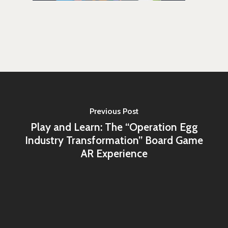
最新消息
關於我們
業務單位
學院簡介
相關計畫
相關法規
創新教育中心
相關表單
團隊成員
創新領域學士學位學程
跟著董總實習
Previous Post
D電子報
領域專長
創意創業學分學程
企業出題X臺大解題
Play and Learn: The “Operation Egg
EN
24hrs D
領導學分學程
探索學習計畫
Industry Transformation” Board Game
AR Experience
D-Day
實作中心
NTU Beyond Border
⁺SDGs
Tel : +886 2 3366 1869
Address : 100047
思源街18號卓越研究大樓