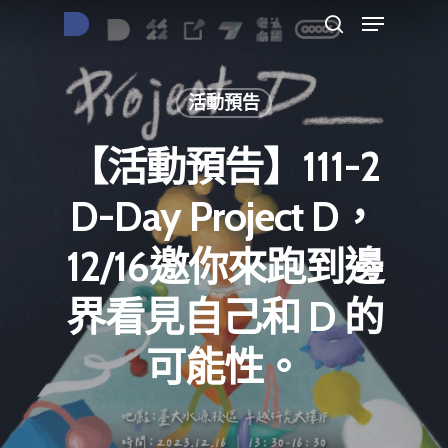
活動預告
按下Enter開始搜尋，或Esc關閉跳窗
【活動預告】111-2
D-Day Project D，
12/16邀你來跑到邊
界看見自己和 D 的
可能性。