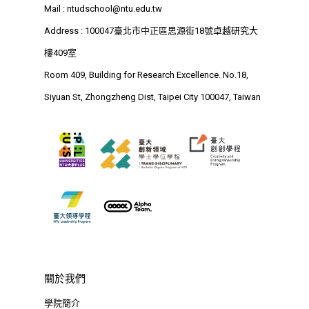
Mail :
ntudschool@ntu.edu.tw
Address : 100047臺北市中正區思源街18號卓越研究大
樓409室
Room 409, Building for Research Excellence. No.18,
Siyuan St, Zhongzheng Dist, Taipei City 100047, Taiwan
關於我們
學院簡介