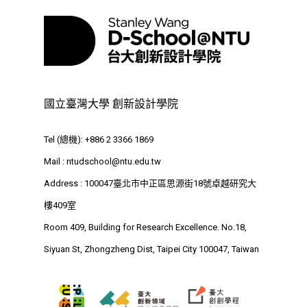
最新消息
國立臺灣大學 創新設計學院
關於我們
業務單位
學院簡介
Tel (總機): +886 2 3366 1869
Mail :
ntudschool@ntu.edu.tw
相關計畫
相關法規
創新教育中心
Address : 100047臺北市中正區思源街18號卓越研究大
相關表單
團隊成員
創新領域學士學位學程
跟著董總實習
樓409室
Room 409, Building for Research Excellence. No.18,
D電子報
領域專長
創意創業學分學程
企業出題X臺大解題
Siyuan St, Zhongzheng Dist, Taipei City 100047, Taiwan
EN
24hrs D
領導學分學程
探索學習計畫
D-Day
實作中心
NTU Beyond Border