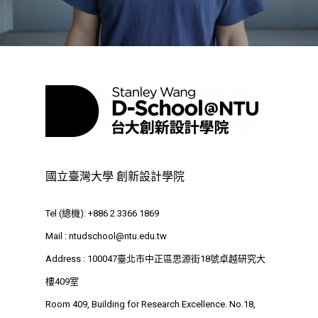
業務單位
學院簡介
相關計畫
相關法規
創新教育中心
相關表單
團隊成員
創新領域學士學位學程
跟著董總實習
D電子報
領域專長
創意創業學分學程
企業出題X臺大解題
EN
24hrs D
領導學分學程
探索學習計畫
D-Day
實作中心
國立臺灣大學 創新設計學院
NTU Beyond Border
⁺SDGs
Tel : +886 2 3366 1869
Tel (總機): +886 2 3366 1869
Address : 100047
Mail :
ntudschool@ntu.edu.tw
思源街18號卓越研究大樓
Address : 100047臺北市中正區思源街18號卓越研究大
Room 409, Building for
樓409室
Research Excellence. N
Room 409, Building for Research Excellence. No.18,