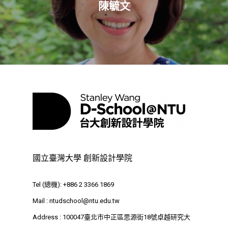
陳毓文
關於我們
業務單位
學院簡介
相關計畫
相關法規
創新教育中心
相關表單
團隊成員
創新領域學士學位學程
跟著董總實習
D電子報
領域專長
創意創業學分學程
企業出題X臺大解題
EN
24hrs D
領導學分學程
探索學習計畫
D-Day
實作中心
NTU Beyond Border
國立臺灣大學 創新設計學院
⁺SDGs
Tel : +886 2 3366 1869
Address : 100047
Tel (總機): +886 2 3366 1869
思源街18號卓越研究大樓
Mail :
ntudschool@ntu.edu.tw
Room 409, Building for
Address : 100047臺北市中正區思源街18號卓越研究大