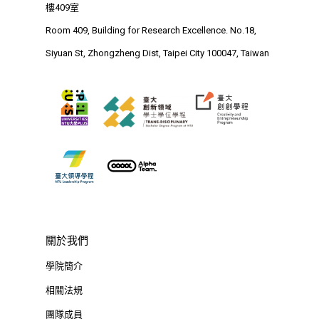
Research Excellence. N
樓409室
Siyuan St, Zhongzheng D
Room 409, Building for Research Excellence. No.18,
Taipei City 100047, Tai
Siyuan St, Zhongzheng Dist, Taipei City 100047, Taiwan
關於我們
學院簡介
相關法規
團隊成員