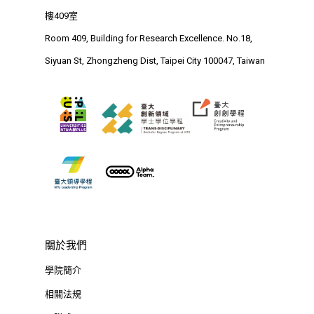
Research Excellence. N
樓409室
Siyuan St, Zhongzheng D
Room 409, Building for Research Excellence. No.18,
Taipei City 100047, Tai
Siyuan St, Zhongzheng Dist, Taipei City 100047, Taiwan
關於我們
學院簡介
相關法規