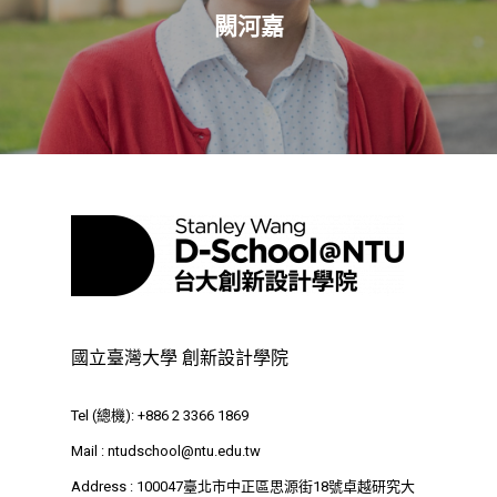
關於我們
闕河嘉
業務單位
學院簡介
相關計畫
相關法規
創新教育中心
相關表單
團隊成員
創新領域學士學位學程
跟著董總實習
D電子報
領域專長
創意創業學分學程
企業出題X臺大解題
EN
24hrs D
領導學分學程
探索學習計畫
D-Day
實作中心
NTU Beyond Border
⁺SDGs
國立臺灣大學 創新設計學院
Tel : +886 2 3366 1869
Address : 100047
Tel (總機): +886 2 3366 1869
思源街18號卓越研究大樓
Mail :
ntudschool@ntu.edu.tw
Room 409, Building for
Address : 100047臺北市中正區思源街18號卓越研究大