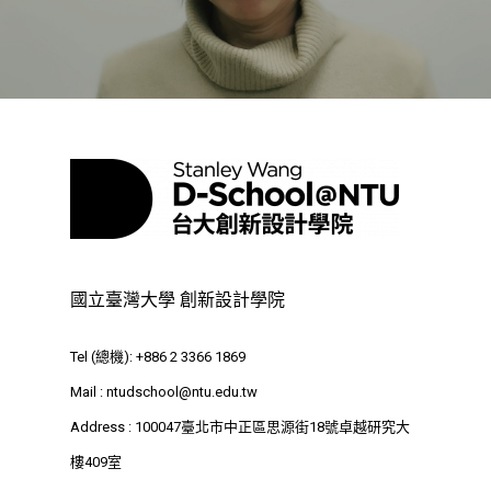
業務單位
學院簡介
相關計畫
相關法規
創新教育中心
相關表單
團隊成員
創新領域學士學位學程
跟著董總實習
D電子報
領域專長
創意創業學分學程
企業出題X臺大解題
EN
24hrs D
領導學分學程
探索學習計畫
D-Day
實作中心
NTU Beyond Border
國立臺灣大學 創新設計學院
⁺SDGs
Tel : +886 2 3366 1869
Tel (總機): +886 2 3366 1869
Address : 100047
Mail :
ntudschool@ntu.edu.tw
思源街18號卓越研究大樓
Address : 100047臺北市中正區思源街18號卓越研究大
Room 409, Building for
樓409室
Research Excellence. N