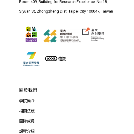
Room 409, Building for Research Excellence. No.18,
Siyuan St, Zhongzheng D
Siyuan St, Zhongzheng Dist, Taipei City 100047, Taiwan
Taipei City 100047, Tai
關於我們
學院簡介
相關法規
團隊成員
課程介紹