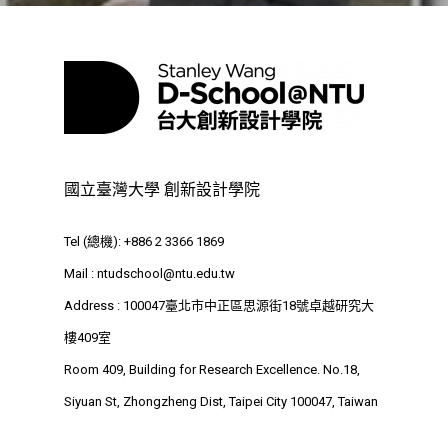
相關計畫
相關法規
創新教育中心
相關表單
團隊成員
創新領域學士學位學程
跟著董總實習
D電子報
領域專長
創意創業學分學程
企業出題X臺大解題
EN
24hrs D
領導學分學程
探索學習計畫
國立臺灣大學 創新設計學院
D-Day
實作中心
NTU Beyond Border
Tel (總機): +886 2 3366 1869
⁺SDGs
Tel : +886 2 3366 1869
Mail :
ntudschool@ntu.edu.tw
Address : 100047
Address : 100047臺北市中正區思源街18號卓越研究大
思源街18號卓越研究大樓
樓409室
Room 409, Building for
Room 409, Building for Research Excellence. No.18,
Research Excellence. N
Siyuan St, Zhongzheng Dist, Taipei City 100047, Taiwan
Siyuan St, Zhongzheng D