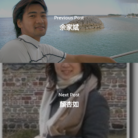
Previous Post
余家斌
Next Post
顏杏如
最新消息
關於我們
業務單位
學院簡介