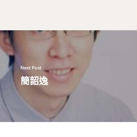
Tel : +886 2 3366 1869
Address : 100047臺北市中正區思
卓越研究大樓409室
Room 409, Building for Research
Excellence. No.18, Siyuan St, Zhon
Dist, Taipei City 100047, Taiwan
Next Post
簡韶逸