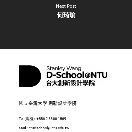
Next Post
何琦瑜
最新消息
關於我們
業務單位
學院簡介
相關計畫
相關法規
創新教育中心
國立臺灣大學 創新設計學院
相關表單
團隊成員
創新領域學士學位學程
跟著董總實習
Tel (總機): +886 2 3366 1869
D電子報
領域專長
創意創業學分學程
企業出題X臺大解題
Mail :
ntudschool@ntu.edu.tw