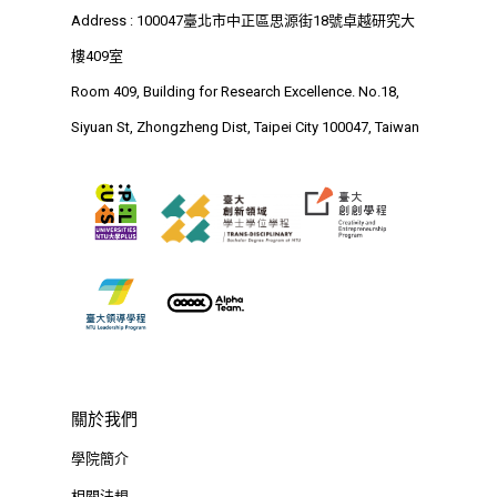
Address : 100047臺北市中正區思源街18號卓越研究大
EN
24hrs D
領導學分學程
探索學習計畫
樓409室
D-Day
實作中心
NTU Beyond Border
Room 409, Building for Research Excellence. No.18,
⁺SDGs
Siyuan St, Zhongzheng Dist, Taipei City 100047, Taiwan
Tel : +886 2 3366 1869
Address : 100047
思源街18號卓越研究大樓
Room 409, Building for
Research Excellence. N
Siyuan St, Zhongzheng D
Taipei City 100047, Tai
關於我們
學院簡介
相關法規