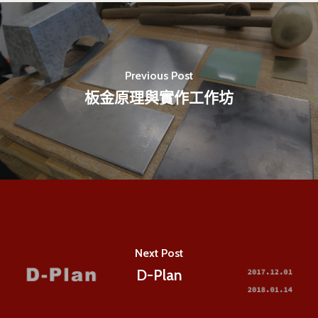
業務單位
學院簡介
相關計畫
相關法規
創新教育中心
Previous Post
相關表單
團隊成員
創新領域學士學位學程
跟著董總實習
板金原理與實作工作坊
D電子報
領域專長
創意創業學分學程
企業出題X臺大解題
EN
24hrs D
領導學分學程
探索學習計畫
D-Day
實作中心
NTU Beyond Border
⁺SDGs
Tel : +886 2 3366 1869
Address : 100047
思源街18號卓越研究大樓
Next Post
Room 409, Building for
D-Plan
Research Excellence. N