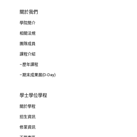
思源街18號卓越研究大樓
關於我們
Room 409, Building for
學院簡介
Research Excellence. N
Siyuan St, Zhongzheng D
相關法規
Taipei City 100047, Tai
團隊成員
課程介紹
–歷年課程
–期末成果展(D-Day)
學士學位學程
關於學程
招生資訊
修業資訊