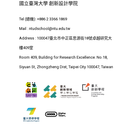
國立臺灣大學 創新設計學院
最新消息
Tel (總機): +886 2 3366 1869
關於我們
Mail :
ntudschool@ntu.edu.tw
業務單位
Address : 100047臺北市中正區思源街18號卓越研究大
學院簡介
樓409室
相關計畫
相關法規
創新教育中心
Room 409, Building for Research Excellence. No.18,
相關表單
團隊成員
創新領域學士學位學程
跟著董總實習
Siyuan St, Zhongzheng Dist, Taipei City 100047, Taiwan
D電子報
領域專長
創意創業學分學程
企業出題X臺大解題
EN
24hrs D
領導學分學程
探索學習計畫
D-Day
實作中心
NTU Beyond Border
⁺SDGs
Tel : +886 2 3366 1869
Address : 100047