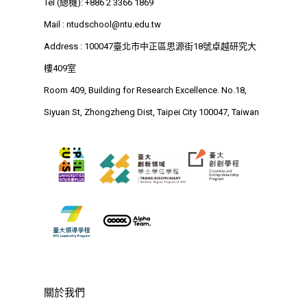
Tel (總機): +886 2 3366 1869
最新消息
Mail :
ntudschool@ntu.edu.tw
關於我們
Address : 100047臺北市中正區思源街18號卓越研究大
業務單位
樓409室
學院簡介
Room 409, Building for Research Excellence. No.18,
相關計畫
相關法規
創新教育中心
Siyuan St, Zhongzheng Dist, Taipei City 100047, Taiwan
相關表單
團隊成員
創新領域學士學位學程
跟著董總實習
D電子報
領域專長
創意創業學分學程
企業出題X臺大解題
EN
24hrs D
領導學分學程
探索學習計畫
D-Day
實作中心
NTU Beyond Border
⁺SDGs
Tel : +886 2 3366 1869
Address : 100047
關於我們
思源街18號卓越研究大樓