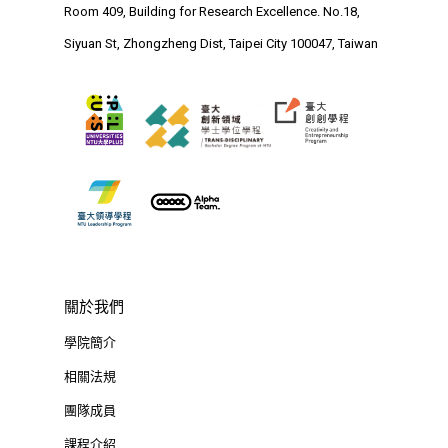
Room 409, Building for Research Excellence. No.18,
業務單位
學院簡介
Siyuan St, Zhongzheng Dist, Taipei City 100047, Taiwan
相關計畫
相關法規
創新教育中心
相關表單
團隊成員
創新領域學士學位學程
跟著董總實習
D電子報
領域專長
創意創業學分學程
企業出題X臺大解題
EN
24hrs D
領導學分學程
探索學習計畫
D-Day
實作中心
NTU Beyond Border
⁺SDGs
Tel : +886 2 3366 1869
關於我們
Address : 100047
學院簡介
思源街18號卓越研究大樓
相關法規
Room 409, Building for
團隊成員
Research Excellence. N
課程介紹