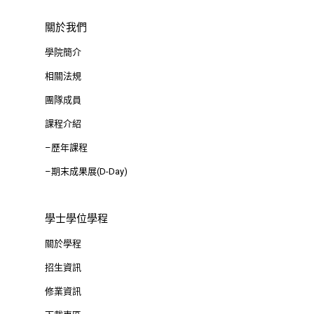
思源街18號卓越研究大樓
關於我們
Room 409, Building for
學院簡介
Research Excellence. N
Siyuan St, Zhongzheng D
相關法規
Taipei City 100047, Tai
團隊成員
課程介紹
–歷年課程
–期末成果展(D-Day)
學士學位學程
關於學程
招生資訊
修業資訊