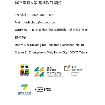
國立臺灣大學 創新設計學院
最新消息
Tel (總機): +886 2 3366 1869
關於我們
Mail :
ntudschool@ntu.edu.tw
業務單位
Address : 100047臺北市中正區思源街18號卓越研究大
學院簡介
樓409室
相關計畫
相關法規
創新教育中心
Room 409, Building for Research Excellence. No.18,
相關表單
團隊成員
創新領域學士學位學程
跟著董總實習
Siyuan St, Zhongzheng Dist, Taipei City 100047, Taiwan
D電子報
領域專長
創意創業學分學程
企業出題X臺大解題
EN
24hrs D
領導學分學程
探索學習計畫
D-Day
實作中心
NTU Beyond Border
⁺SDGs
Tel : +886 2 3366 1869
Address : 100047