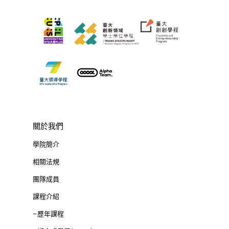
業務單位
學院簡介
相關計畫
相關法規
創新教育中心
相關表單
團隊成員
創新領域學士學位學程
跟著董總實習
D電子報
領域專長
創意創業學分學程
企業出題X臺大解題
EN
24hrs D
領導學分學程
探索學習計畫
D-Day
實作中心
NTU Beyond Border
關於我們
⁺SDGs
Tel : +886 2 3366 1869
學院簡介
Address : 100047
相關法規
思源街18號卓越研究大樓
團隊成員
Room 409, Building for
課程介紹
Research Excellence. N
–歷年課程
Siyuan St, Zhongzheng D