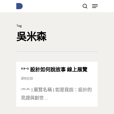
Tag
按下Enter開始搜尋，或Esc關閉跳窗
吳米森
¹¹³⁻² 設計如何說故事 線上展覽
課程紀錄
ᴼⁿᴸⁱⁿᵉ | 展覽名稱 | 如是我說：設計的
見證與創世 …