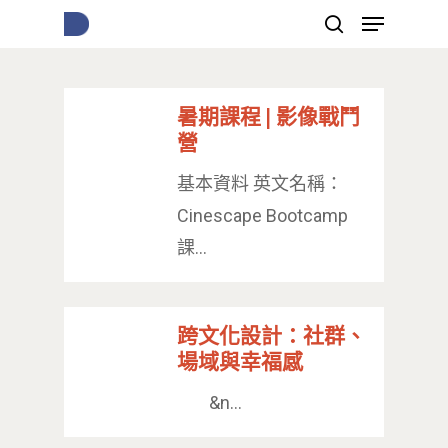
暑期課程 | 影像戰鬥
按下Enter開始搜尋，或Esc關閉跳窗
營
基本資料 英文名稱：
Cinescape Bootcamp
課…
跨文化設計：社群、
場域與幸福感
&n…