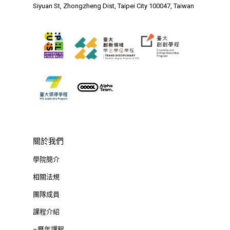
Siyuan St, Zhongzheng Dist, Taipei City 100047, Taiwan
業務單位
學院簡介
相關計畫
相關法規
創新教育中心
相關表單
團隊成員
創新領域學士學位學程
跟著董總實習
D電子報
領域專長
創意創業學分學程
企業出題X臺大解題
EN
24hrs D
領導學分學程
探索學習計畫
D-Day
實作中心
NTU Beyond Border
關於我們
⁺SDGs
Tel : +886 2 3366 1869
學院簡介
Address : 100047
相關法規
思源街18號卓越研究大樓
團隊成員
Room 409, Building for
課程介紹
Research Excellence. N
–歷年課程