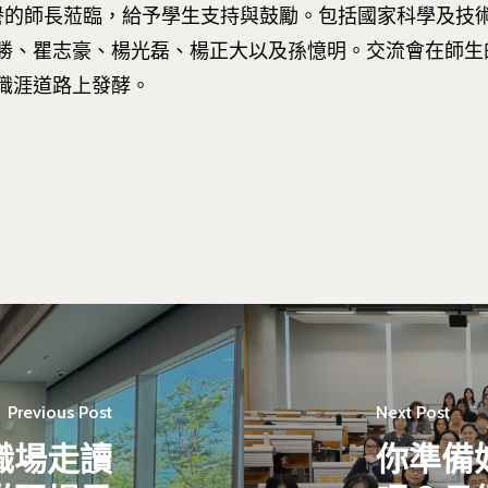
譽的師長蒞臨，給予學生支持與鼓勵。包括國家科學及技
勝、瞿志豪、楊光磊、楊正大以及孫憶明。交流會在師生
職涯道路上發酵。
Previous Post
Next Post
「職場走讀
你準備