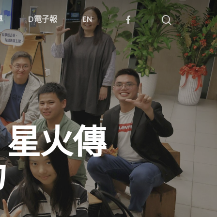
單
D電子報
EN
：星火傳
力