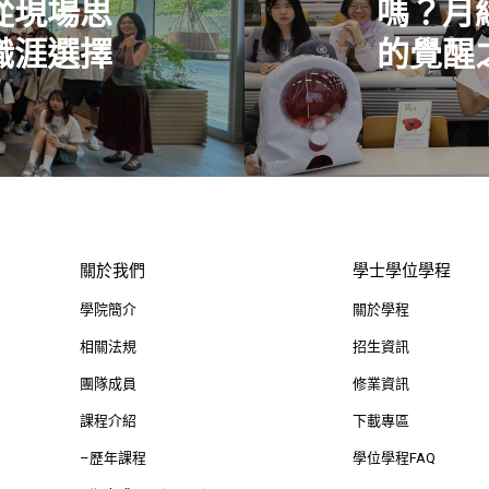
從現場思
嗎？月
職涯選擇
的覺醒
關於我們
學士學位學程
學院簡介
關於學程
相關法規
招生資訊
團隊成員
修業資訊
課程介紹
下載專區
–歷年課程
學位學程FAQ