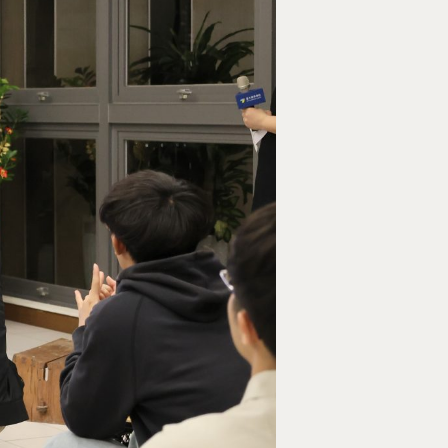
Tel : +886 2 3366 1869
Address : 100047臺北市中正區思
卓越研究大樓409室
Room 409, Building for Research
Excellence. No.18, Siyuan St, Zhon
Dist, Taipei City 100047, Taiwan