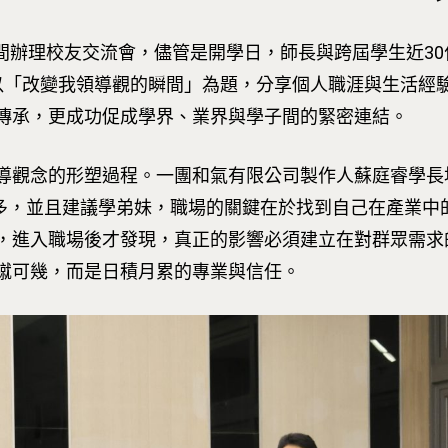
日晚間辦理校友交流會，儘管是開學日，師長與跨屆學生近3
以「改變我領導觀的瞬間」為題，分享個人職涯與生活經
傳承，更成功促成學界、業界與學子間的緊密連結。
觀念的形塑過程。一團和氣有限公司製作人蘇庭睿學長坦
象很多，並且建議學弟妹，職場的關鍵在於找到自己在產業
，進入職場後才發現，真正的影響必須建立在對群眾需求
蹴可幾，而是日積月累的專業與信任。