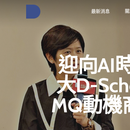
關
最新消息
迎向A
大D-S
MQ動機