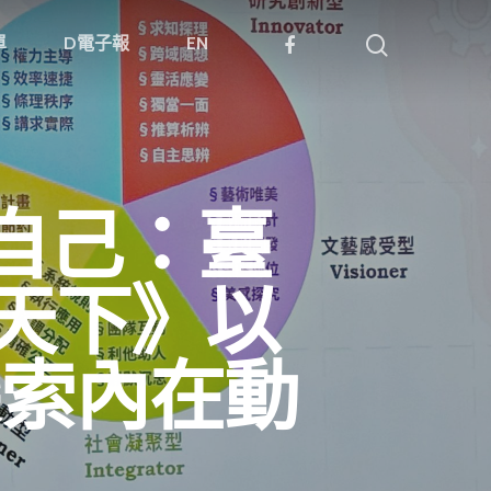
單
D電子報
EN
自己：臺
子天下》以
探索內在動