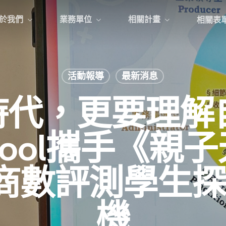
於我們
業務單位
相關計畫
相關表
活動報導
最新消息
I時代，更要理解
chool攜手《親
商數評測學生
機