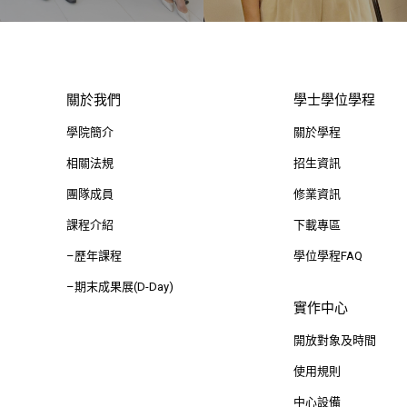
關於我們
學士學位學程
學院簡介
關於學程
相關法規
招生資訊
團隊成員
修業資訊
課程介紹
下載專區
–歷年課程
學位學程FAQ
–期末成果展(D-Day)
實作中心
開放對象及時間
使用規則
中心設備