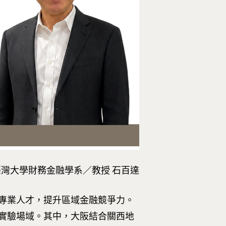
灣大學財務金融學系／教授 石百達
專業人才，提升區域金融競爭力。
實驗場域。其中，大阪結合關西地