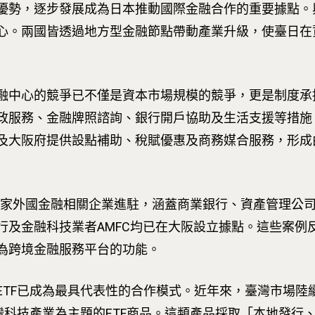
優勢，逐步發展成為日本推動國際金融合作的重要據點。
心。兩國皆透過地方型金融節點帶動產業升級，使臺日在
融中心的競爭已不僅是資本市場規模的競爭，更是制度承
政服務、金融牌照諮詢、銀行開戶協助及生活支援等措施
及大阪府提供設點補助、稅賦優惠及商務媒合服務，形成
30家外國金融相關企業進駐，涵蓋商業銀行、資產管理公
行及金融科技業者AMFC均已在大阪設立據點。這些案例
為跨境金融服務平台的功能。
TF已成為最具代表性的合作模式。近年來，臺灣市場陸續推
灣科技產業為主題的ETF商品。這類產品採取「本地發行