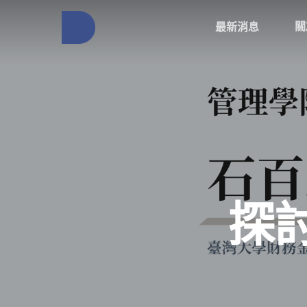
關
最新消息
探