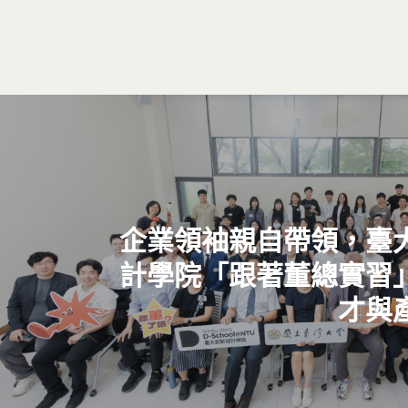
企業領袖親自帶領，臺
計學院「跟著董總實習
才與