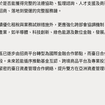
於是否能獲得完整的法遵協助、監理諮詢、人才支援及商
招商、落地到營運的完整服務鏈。
續優化租稅與業務試辦措施外，更應強化跨部會協調機制
產業，如半導體、科技創新、綠色能源及數位金融，發展
區已逐步由招商平台轉型為國際金融合作節點，而臺日合作
段。未來若能循序推動基金互認、跨境商品平台及專業投
緊密的臺日資產管理合作網絡，提升雙方在亞洲資產管理