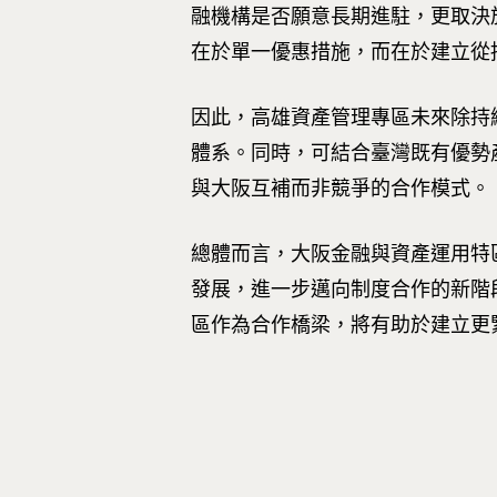
融機構是否願意長期進駐，更取決
在於單一優惠措施，而在於建立從
因此，高雄資產管理專區未來除持
體系。同時，可結合臺灣既有優勢
與大阪互補而非競爭的合作模式。
總體而言，大阪金融與資產運用特
發展，進一步邁向制度合作的新階
區作為合作橋梁，將有助於建立更