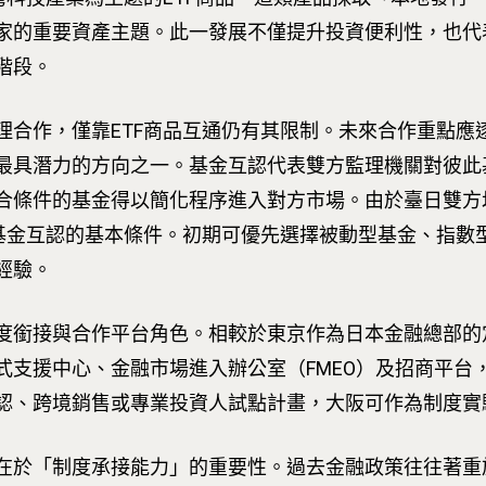
家的重要資產主題。此一發展不僅提升投資便利性，也代
階段。
理合作，僅靠ETF商品互通仍有其限制。未來合作重點應
最具潛力的方向之一。基金互認代表雙方監理機關對彼此
合條件的基金得以簡化程序進入對方市場。由於臺日雙方
動基金互認的基本條件。初期可優先選擇被動型基金、指數
經驗。
度銜接與合作平台角色。相較於東京作為日本金融總部的
式支援中心、金融市場進入辦公室（FMEO）及招商平台
認、跨境銷售或專業投資人試點計畫，大阪可作為制度實
在於「制度承接能力」的重要性。過去金融政策往往著重