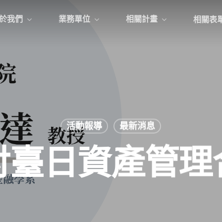
於我們
業務單位
相關計畫
相關表
活動報導
最新消息
討臺日資產管理