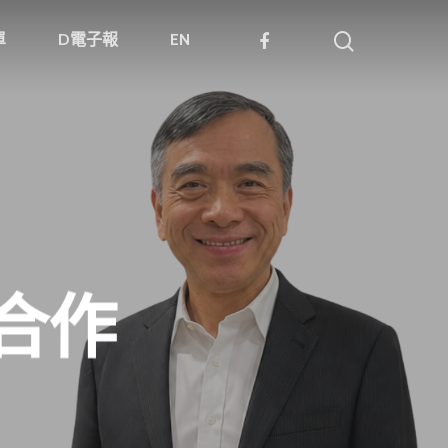
單
D電子報
EN
合作